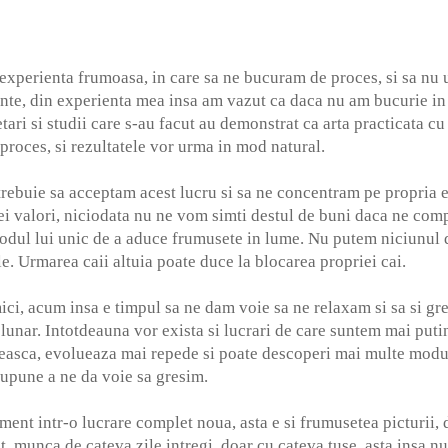
 experienta frumoasa, in care sa ne bucuram de proces, si sa nu 
ante, din experienta mea insa am vazut ca daca nu am bucurie in
tari si studii care s-au facut au demonstrat ca arta practicata cu
 proces, si rezultatele vor urma in mod natural.
trebuie sa acceptam acest lucru si sa ne concentram pe propria 
 valori, niciodata nu ne vom simti destul de buni daca ne comp
 modul lui unic de a aduce frumusete in lume. Nu putem niciunul 
e. Urmarea caii altuia poate duce la blocarea propriei cai.
ci, acum insa e timpul sa ne dam voie sa ne relaxam si sa si gres
 lunar. Intotdeauna vor exista si lucrari de care suntem mai put
eseasca, evolueaza mai repede si poate descoperi mai multe modur
supune a ne da voie sa gresim.
ent intr-o lucrare complet noua, asta e si frumusetea picturii, 
 munca de cateva zile intregi, doar cu cateva tuse, asta insa nu