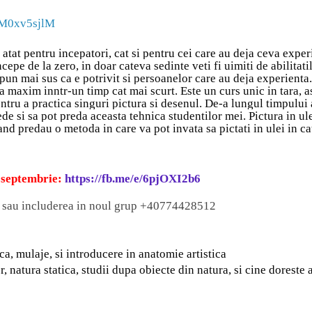
zM0xv5sjlM
 atat pentru incepatori, cat si pentru cei care au deja ceva exper
epe de la zero, in doar cateva sedinte veti fi uimiti de abilitati
pun mai sus ca e potrivit si persoanelor care au deja experienta.
a maxim inntr-un timp cat mai scurt. Este un curs unic in tara, a
entru a practica singuri pictura si desenul. De-a lungul timpulu
ede si sa pot preda aceasta tehnica studentilor mei. Pictura in ule
nd predau o metoda in care va pot invata sa pictati in ulei in ca
9 septembrie:
https://fb.me/e/6pjOXI2b6
o sau includerea in noul grup +40774428512
ca, mulaje, si introducere in anatomie artistica
, natura statica, studii dupa obiecte din natura, si cine doreste 