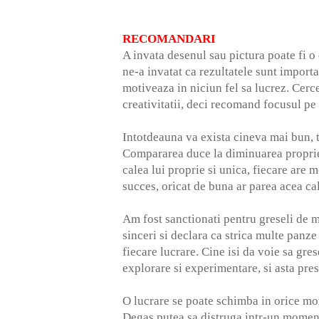
RECOMANDARI
A invata desenul sau pictura poate fi o
ne-a invatat ca rezultatele sunt import
motiveaza in niciun fel sa lucrez. Cerce
creativitatii, deci recomand focusul pe
Intotdeauna va exista cineva mai bun, 
Compararea duce la diminuarea propriei
calea lui proprie si unica, fiecare are
succes, oricat de buna ar parea acea cal
Am fost sanctionati pentru greseli de mi
sinceri si declara ca strica multe panze
fiecare lucrare. Cine isi da voie sa gr
explorare si experimentare, si asta pre
O lucrare se poate schimba in orice mom
Degas putea sa distruga intr-un moment,