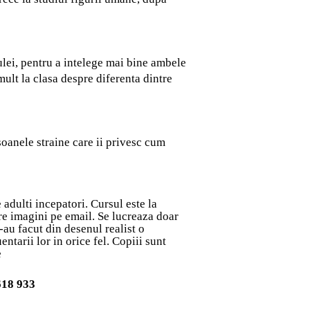
 ulei, pentru a intelege mai bine ambele
mult la clasa despre diferenta dintre
rsoanele straine care ii privesc cum
e adulti incepatori. Cursul este la
ere imagini pe email. Se lucreaza doar
-au facut din desenul realist o
tarii lor in orice fel. Copiii sunt
e
618 933