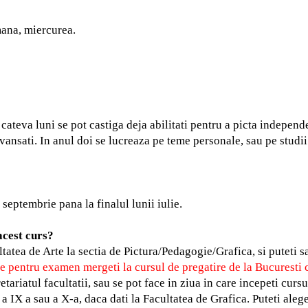
mana, miercurea.
cateva luni se pot castiga deja abilitati pentru a picta independe
e avansati. In anul doi se lucreaza pe teme personale, sau pe stu
.
septembrie pana la finalul lunii iulie.
acest curs?
tatea de Arte la sectia de Pictura/Pedagogie/Grafica, si puteti sa
e pentru examen mergeti la cursul de pregatire de la Bucuresti ca
cretariatul facultatii, sau se pot face in ziua in care incepeti curs
a IX a sau a X-a, daca dati la Facultatea de Grafica. Puteti ale