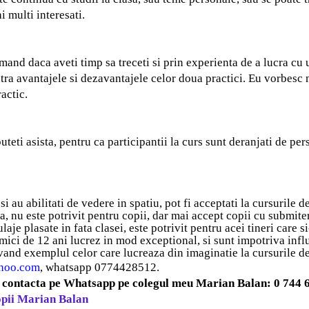
 multi interesati.
comand daca aveti timp sa treceti si prin experienta de a lucra cu
tra avantajele si dezavantajele celor doua practici. Eu vorbesc 
ractic.
puteti asista, pentru ca participantii la curs sunt deranjati de pe
si au abilitati de vedere in spatiu, pot fi acceptati la cursurile d
ra, nu este potrivit pentru copii, dar mai accept copii cu submit
je plasate in fata clasei, este potrivit pentru acei tineri care si
ci de 12 ani lucrez in mod exceptional, si sunt impotriva influen
 avand exemplul celor care lucreaza din imaginatie la cursurile d
ahoo.com
, whatsapp 0774428512.
ti contacta pe Whatsapp pe colegul meu Marian Balan: 0 744 
opii Marian Balan