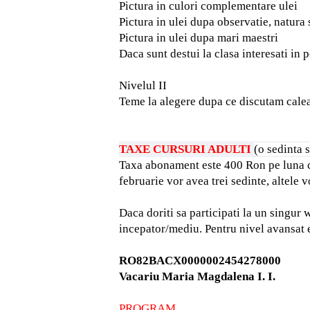
Pictura in culori complementare ulei
Pictura in ulei dupa observatie, natura 
Pictura in ulei dupa mari maestri
Daca sunt destui la clasa interesati in p
Nivelul II
Teme la alegere dupa ce discutam calea
TAXE CURSURI ADULTI
(o sedinta 
Taxa abonament este 400 Ron pe luna cal
februarie vor avea trei sedinte, altele 
Daca doriti sa participati la un singur
incepator/mediu. Pentru nivel avansat e
RO82BACX0000002454278000
Vacariu Maria Magdalena I. I.
PROGRAM