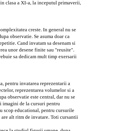
in clasa a XI-a, la inceputul primaverii,
 complexitatea creste.
In general nu se
i dupa observatie. Se asuma doar ca
repetitie. Cand invatam sa desenam si
rea unor desene finite sau "reusite".
trebuie sa dedicam mult timp exersarii
a, pentru invatarea reprezentarii a
ectelor, reprezentarea volumelor si a
upa observatie este central, dar nu se
i imagini de la cursuri pentru
 cu scop educational, pentru cursurile
 are alt ritm de invatare. Toti cursantii
trece la studiul figurii umane, dupa