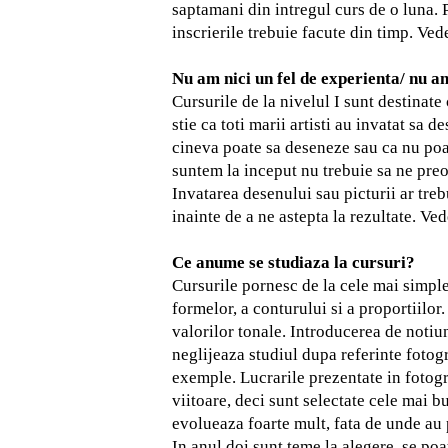
saptamani din intregul curs de o luna.
inscrierile trebuie facute din timp. Vede
Nu am nici un fel de experienta/ nu a
Cursurile de la nivelul I sunt destinat
stie ca toti marii artisti au invatat sa
cineva poate sa deseneze sau ca nu poat
suntem la inceput nu trebuie sa ne preo
Invatarea desenului sau picturii ar tre
inainte de a ne astepta la rezultate.
Vede
Ce anume se studiaza la cursuri?
Cursurile pornesc de la cele mai simple
formelor, a conturului si a proportiilor
valorilor tonale. Introducerea de notiun
neglijeaza studiul dupa referinte fotogr
exemple.
Lucrarile prezentate in fotogr
viitoare, deci sunt selectate cele mai bu
evolueaza foarte mult, fata de unde au p
In anul doi sunt teme la alegere, se poa