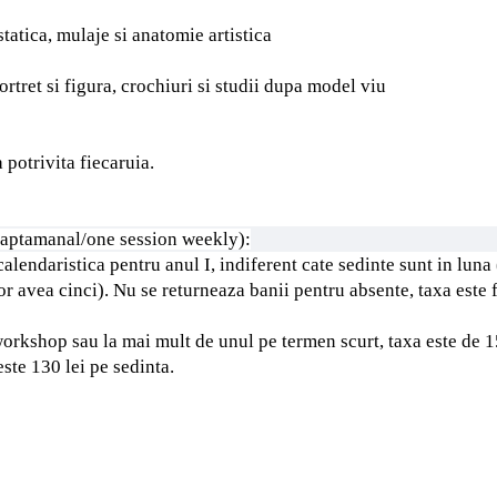
statica, mulaje si anatomie artistica
ortret si figura, crochiuri si studii dupa model viu
 potrivita fiecaruia.
saptamanal/one session weekly):
endaristica pentru anul I, indiferent cate sedinte sunt in luna
vor avea cinci).
Nu se returneaza banii pentru absente, taxa este 
 workshop sau la mai mult de unul pe termen scurt, taxa este de 1
ste 130 lei pe sedinta.