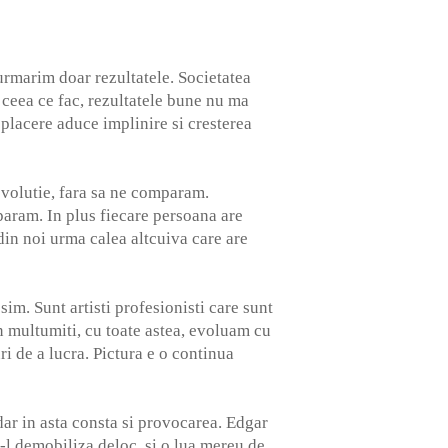
urmarim doar rezultatele. Societatea
 ceea ce fac, rezultatele bune nu ma
 placere aduce implinire si cresterea
evolutie, fara sa ne comparam.
aram. In plus fiecare persoana are
din noi urma calea altcuiva care are
im. Sunt artisti profesionisti care sunt
in multumiti, cu toate astea, evoluam cu
i de a lucra. Pictura e o continua
dar in asta consta si provocarea. Edgar
-l demobiliza deloc, si o lua mereu de