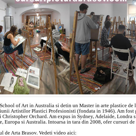
chool of Art in Australia si detin un Master in arte plastice de 
i Artistilor Plastici Profesionisti (fondata in 1946). Am fost gh
 Christopher Orchard. Am expus in Sydney, Adelaide, Londra si 
, Europa si Australia. Intoarsa in tara din 2008, ofer cursuri de
l de Arta Brasov. Vedeti video aici: