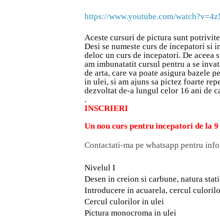
https://www.youtube.com/watch?v=4
Aceste cursuri de pictura sunt potrivite
Desi se numeste curs de incepatori si inc
deloc un curs de incepatori. De aceea s
am imbunatatit cursul pentru a se invat
de arta, care va poate asigura bazele p
in ulei, si am ajuns sa pictez foarte rep
dezvoltat de-a lungul celor 16 ani de ca
.
INSCRIERI
Un nou curs pentru incepatori de la 
Contactati-ma pe whatsapp pentru inf
Nivelul I
Desen in creion si carbune, natura stati
Introducere in acuarela, cercul culorilor
Cercul culorilor in ulei
Pictura monocroma in ulei