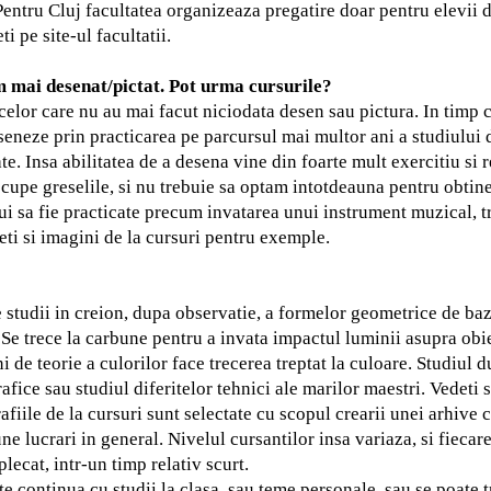
Pentru Cluj facultatea organizeaza pregatire doar pentru elevii d
ti pe site-ul facultatii.
m mai desenat/pictat. Pot urma cursurile?
e celor care nu au mai facut niciodata desen sau pictura. In timp
 deseneze prin practicarea pe parcursul mai multor ani a studiulu
e. Insa abilitatea de a desena vine din foarte mult exercitiu si 
cupe greselile, si nu trebuie sa optam intotdeauna pentru obtine
bui sa fie practicate precum invatarea unui instrument muzical, 
ti si imagini de la cursuri pentru exemple.
 studii in creion, dupa observatie, a formelor geometrice de baz
. Se trece la carbune pentru a invata impactul luminii asupra obi
i de teorie a culorilor face trecerea treptat la culoare. Studiul d
afice sau studiul diferitelor tehnici ale marilor maestri.
Vedeti s
afiile de la cursuri sunt selectate cu scopul crearii unei arhive
ne lucrari in general. Nivelul cursantilor insa variaza, si fiecare
lecat, intr-un timp relativ scurt.
te continua cu studii la clasa, sau teme personale, sau se poate 