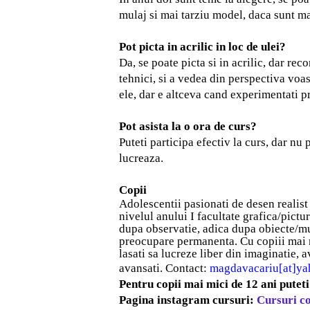
mulaj si mai tarziu model, daca sunt mai
Pot picta in acrilic in loc de ulei?
Da, se poate picta si in acrilic, dar re
tehnici, si a vedea din perspectiva voas
ele, dar e altceva cand experimentati p
Pot asista la o ora de curs?
Puteti participa efectiv la curs, dar nu 
lucreaza.
Copii
Adolescentii pasionati de
desen realist
nivelul anului I facultate grafica/pictu
dupa observatie, adica dupa obiecte/mula
preocupare permanenta. Cu copiii mai mi
lasati sa lucreze liber din imaginatie,
avansati.
Contact:
magdavacariu[at]y
Pentru copii mai mici de 12 ani pute
Pagina instagram cursuri:
Cursuri c