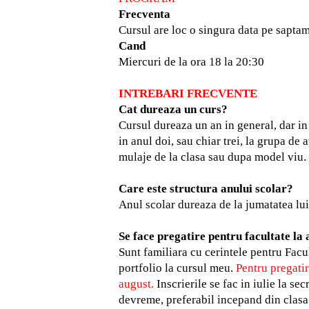
Frecventa
Cursul are loc o singura data pe sapta
Cand
Miercuri de la ora 18 la 20:30
INTREBARI FRECVENTE
Cat dureaza un curs?
Cursul dureaza un an in general, dar in 
in anul doi, sau chiar trei, la grupa d
mulaje de la clasa sau dupa model viu
Care este structura anului scolar?
Anul scolar dureaza de la jumatatea lui 
Se face pregatire pentru facultate la 
Sunt familiara cu cerintele pentru Facul
portfolio la cursul meu.
Pentru pregatir
august.
Inscrierile se fac in iulie la se
devreme, preferabil incepand din clasa 