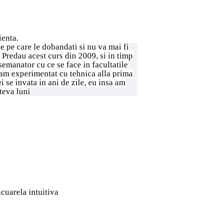
ienta.
le pe care le dobandati si nu va mai fi
 Predau acest curs din 2009, si in timp
semanator cu ce se face in facultatile
i am experimentat cu tehnica alla prima
i se invata in ani de zile, eu insa am
teva luni
acuarela intuitiva