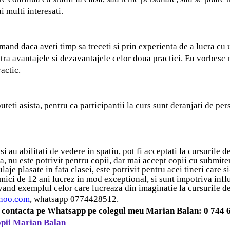
 multi interesati.
comand daca aveti timp sa treceti si prin experienta de a lucra cu
tra avantajele si dezavantajele celor doua practici. Eu vorbesc 
ractic.
puteti asista, pentru ca participantii la curs sunt deranjati de pe
si au abilitati de vedere in spatiu, pot fi acceptati la cursurile d
ra, nu este potrivit pentru copii, dar mai accept copii cu submit
je plasate in fata clasei, este potrivit pentru acei tineri care si
ci de 12 ani lucrez in mod exceptional, si sunt impotriva influen
 avand exemplul celor care lucreaza din imaginatie la cursurile d
ahoo.com
, whatsapp 0774428512.
ti contacta pe Whatsapp pe colegul meu Marian Balan: 0 744 
opii Marian Balan