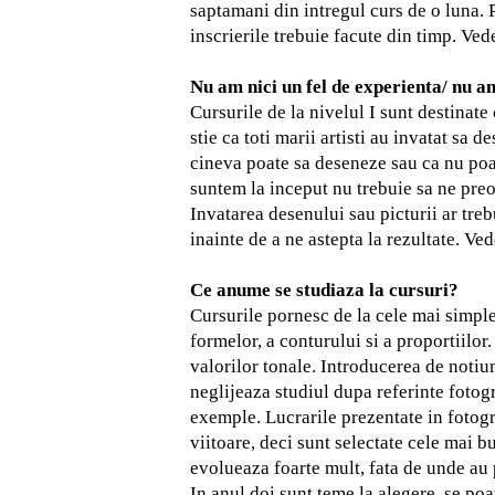
saptamani din intregul curs de o luna.
inscrierile trebuie facute din timp. Vede
Nu am nici un fel de experienta/ nu a
Cursurile de la nivelul I sunt destinat
stie ca toti marii artisti au invatat sa
cineva poate sa deseneze sau ca nu poat
suntem la inceput nu trebuie sa ne preo
Invatarea desenului sau picturii ar tre
inainte de a ne astepta la rezultate.
Vede
Ce anume se studiaza la cursuri?
Cursurile pornesc de la cele mai simple
formelor, a conturului si a proportiilor
valorilor tonale. Introducerea de notiun
neglijeaza studiul dupa referinte fotogr
exemple.
Lucrarile prezentate in fotogr
viitoare, deci sunt selectate cele mai bu
evolueaza foarte mult, fata de unde au p
In anul doi sunt teme la alegere, se poa