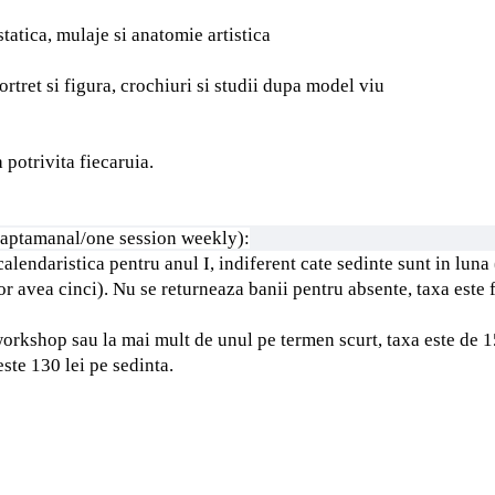
statica, mulaje si anatomie artistica
ortret si figura, crochiuri si studii dupa model viu
 potrivita fiecaruia.
saptamanal/one session weekly):
endaristica pentru anul I, indiferent cate sedinte sunt in luna
vor avea cinci).
Nu se returneaza banii pentru absente, taxa este 
 workshop sau la mai mult de unul pe termen scurt, taxa este de 1
ste 130 lei pe sedinta.