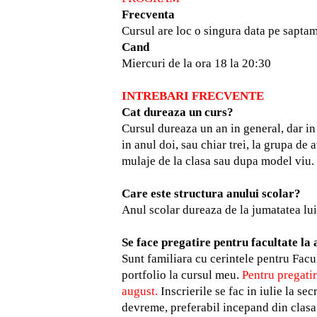
Frecventa
Cursul are loc o singura data pe sapta
Cand
Miercuri de la ora 18 la 20:30
INTREBARI FRECVENTE
Cat dureaza un curs?
Cursul dureaza un an in general, dar in 
in anul doi, sau chiar trei, la grupa d
mulaje de la clasa sau dupa model viu
Care este structura anului scolar?
Anul scolar dureaza de la jumatatea lui 
Se face pregatire pentru facultate la 
Sunt familiara cu cerintele pentru Facul
portfolio la cursul meu.
Pentru pregatir
august.
Inscrierile se fac in iulie la se
devreme, preferabil incepand din clasa 