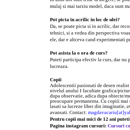
mulaj si mai tarziu model, daca sunt mai
Pot picta in acrilic in loc de ulei?
Da, se poate picta si in acrilic, dar re
tehnici, si a vedea din perspectiva voas
ele, dar e altceva cand experimentati p
Pot asista la o ora de curs?
Puteti participa efectiv la curs, dar nu 
lucreaza.
Copii
Adolescentii pasionati de
desen realist
nivelul anului I facultate grafica/pictu
dupa observatie, adica dupa obiecte/mula
preocupare permanenta. Cu copiii mai mi
lasati sa lucreze liber din imaginatie,
avansati.
Contact:
magdavacariu[at]y
Pentru copii mai mici de 12 ani pute
Pagina instagram cursuri:
Cursuri c