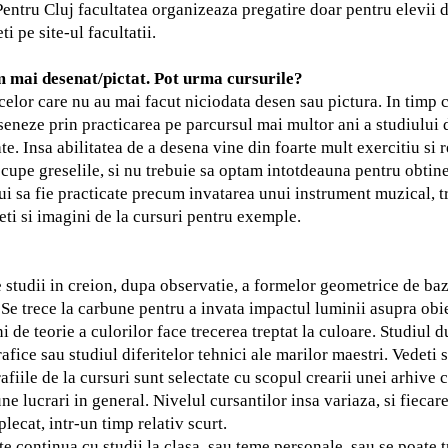
Pentru Cluj facultatea organizeaza pregatire doar pentru elevii d
ti pe site-ul facultatii.
m mai desenat/pictat. Pot urma cursurile?
e celor care nu au mai facut niciodata desen sau pictura. In timp
 deseneze prin practicarea pe parcursul mai multor ani a studiulu
e. Insa abilitatea de a desena vine din foarte mult exercitiu si 
cupe greselile, si nu trebuie sa optam intotdeauna pentru obtine
bui sa fie practicate precum invatarea unui instrument muzical, 
ti si imagini de la cursuri pentru exemple.
 studii in creion, dupa observatie, a formelor geometrice de baz
. Se trece la carbune pentru a invata impactul luminii asupra obi
i de teorie a culorilor face trecerea treptat la culoare. Studiul d
afice sau studiul diferitelor tehnici ale marilor maestri.
Vedeti s
afiile de la cursuri sunt selectate cu scopul crearii unei arhive
ne lucrari in general. Nivelul cursantilor insa variaza, si fiecare
lecat, intr-un timp relativ scurt.
te continua cu studii la clasa, sau teme personale, sau se poate 