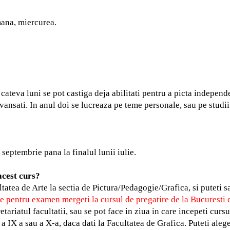
mana, miercurea.
cateva luni se pot castiga deja abilitati pentru a picta independe
e avansati. In anul doi se lucreaza pe teme personale, sau pe stu
.
septembrie pana la finalul lunii iulie.
acest curs?
tatea de Arte la sectia de Pictura/Pedagogie/Grafica, si puteti sa
e pentru examen mergeti la cursul de pregatire de la Bucuresti ca
cretariatul facultatii, sau se pot face in ziua in care incepeti curs
a IX a sau a X-a, daca dati la Facultatea de Grafica. Puteti ale