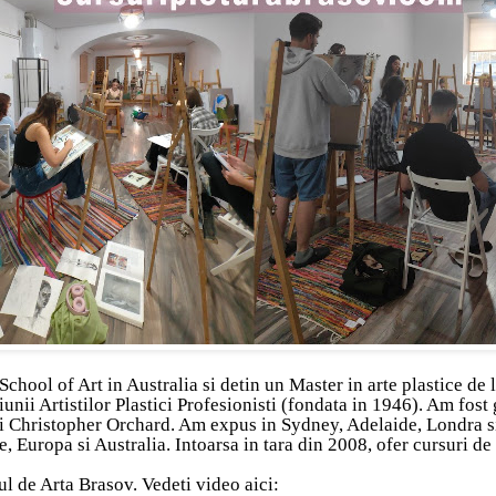
chool of Art in Australia si detin un Master in arte plastice de 
i Artistilor Plastici Profesionisti (fondata in 1946). Am fost gh
 Christopher Orchard. Am expus in Sydney, Adelaide, Londra si 
, Europa si Australia. Intoarsa in tara din 2008, ofer cursuri de
l de Arta Brasov. Vedeti video aici: