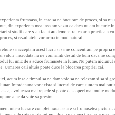
 experienta frumoasa, in care sa ne bucuram de proces, si sa nu 
ante, din experienta mea insa am vazut ca daca nu am bucurie in
tari si studii care s-au facut au demonstrat ca arta practicata cu
 proces, si rezultatele vor urma in mod natural.
trebuie sa acceptam acest lucru si sa ne concentram pe propria 
 valori, niciodata nu ne vom simti destul de buni daca ne comp
 modul lui unic de a aduce frumusete in lume. Nu putem niciunul 
e. Urmarea caii altuia poate duce la blocarea propriei cai.
ci, acum insa e timpul sa ne dam voie sa ne relaxam si sa si gres
 lunar. Intotdeauna vor exista si lucrari de care suntem mai put
eseasca, evolueaza mai repede si poate descoperi mai multe modur
supune a ne da voie sa gresim.
ent intr-o lucrare complet noua, asta e si frumusetea picturii, 
 munca de cateva zile intregi, doar cu cateva tuse, asta insa nu