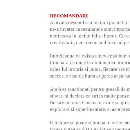
RECOMANDARI
A invata desenul sau pictura poate fi o
ne-a invatat ca rezultatele sunt import
motiveaza in niciun fel sa lucrez. Cerce
creativitatii, deci recomand focusul pe
Intotdeauna va exista cineva mai bun, 
Compararea duce la diminuarea propriei
calea lui proprie si unica, fiecare are
succes, oricat de buna ar parea acea cal
Am fost sanctionati pentru greseli de mi
sinceri si declara ca strica multe panze
fiecare lucrare. Cine isi da voie sa gr
explorare si experimentare, si asta pre
O lucrare se poate schimba in orice mom
Degas putea sa distruga intr-un moment,