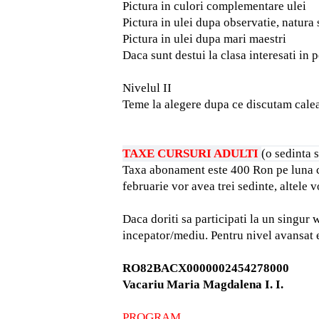
Pictura in culori complementare ulei
Pictura in ulei dupa observatie, natura 
Pictura in ulei dupa mari maestri
Daca sunt destui la clasa interesati in p
Nivelul II
Teme la alegere dupa ce discutam calea
TAXE CURSURI ADULTI
(o sedinta 
Taxa abonament este 400 Ron pe luna cal
februarie vor avea trei sedinte, altele 
Daca doriti sa participati la un singur
incepator/mediu. Pentru nivel avansat e
RO82BACX0000002454278000
Vacariu Maria Magdalena I. I.
PROGRAM