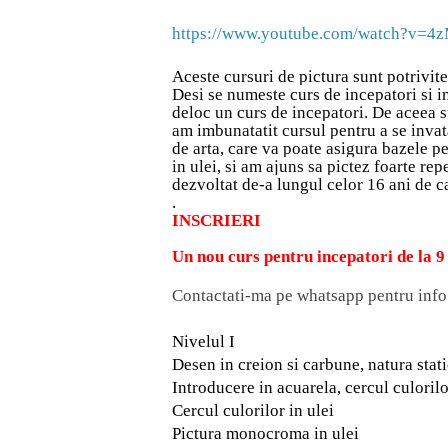
https://www.youtube.com/watch?v=4
Aceste cursuri de pictura sunt potrivite
Desi se numeste curs de incepatori si inc
deloc un curs de incepatori. De aceea s
am imbunatatit cursul pentru a se invat
de arta, care va poate asigura bazele p
in ulei, si am ajuns sa pictez foarte rep
dezvoltat de-a lungul celor 16 ani de ca
.
INSCRIERI
Un nou curs pentru incepatori de la 
Contactati-ma pe whatsapp pentru inf
Nivelul I
Desen in creion si carbune, natura stati
Introducere in acuarela, cercul culorilor
Cercul culorilor in ulei
Pictura monocroma in ulei