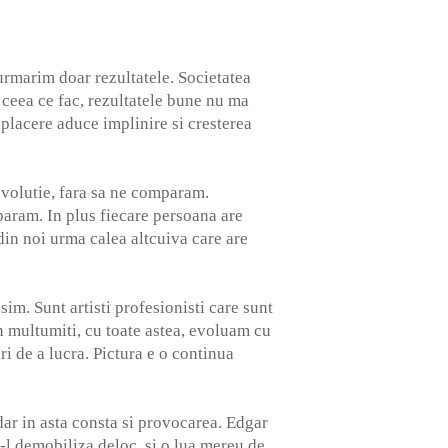
urmarim doar rezultatele. Societatea
 ceea ce fac, rezultatele bune nu ma
 placere aduce implinire si cresterea
evolutie, fara sa ne comparam.
aram. In plus fiecare persoana are
din noi urma calea altcuiva care are
im. Sunt artisti profesionisti care sunt
in multumiti, cu toate astea, evoluam cu
i de a lucra. Pictura e o continua
dar in asta consta si provocarea. Edgar
-l demobiliza deloc, si o lua mereu de