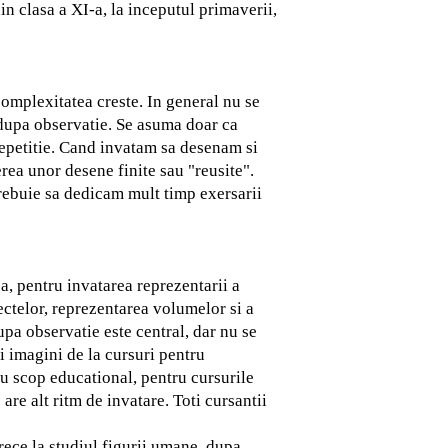
in clasa a XI-a, la inceputul primaverii,
 complexitatea creste.
In general nu se
i dupa observatie. Se asuma doar ca
repetitie. Cand invatam sa desenam si
rea unor desene finite sau "reusite".
trebuie sa dedicam mult timp exersarii
a, pentru invatarea reprezentarii a
ectelor, reprezentarea volumelor si a
upa observatie este central, dar nu se
i imagini de la cursuri pentru
 cu scop educational, pentru cursurile
 are alt ritm de invatare. Toti cursantii
trece la studiul figurii umane, dupa