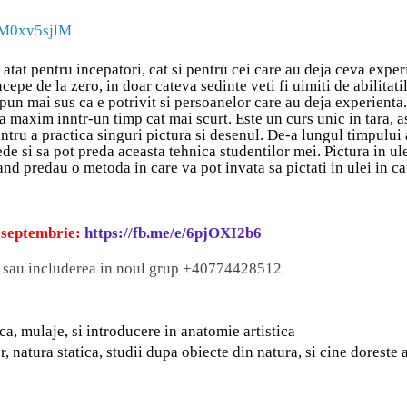
zM0xv5sjlM
 atat pentru incepatori, cat si pentru cei care au deja ceva exper
epe de la zero, in doar cateva sedinte veti fi uimiti de abilitati
pun mai sus ca e potrivit si persoanelor care au deja experienta.
a maxim inntr-un timp cat mai scurt. Este un curs unic in tara, a
entru a practica singuri pictura si desenul. De-a lungul timpulu
ede si sa pot preda aceasta tehnica studentilor mei. Pictura in ule
nd predau o metoda in care va pot invata sa pictati in ulei in ca
9 septembrie:
https://fb.me/e/6pjOXI2b6
o sau includerea in noul grup +40774428512
ca, mulaje, si introducere in anatomie artistica
, natura statica, studii dupa obiecte din natura, si cine doreste 