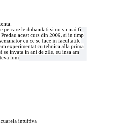
ienta.
le pe care le dobandati si nu va mai fi
 Predau acest curs din 2009, si in timp
semanator cu ce se face in facultatile
i am experimentat cu tehnica alla prima
i se invata in ani de zile, eu insa am
teva luni
acuarela intuitiva