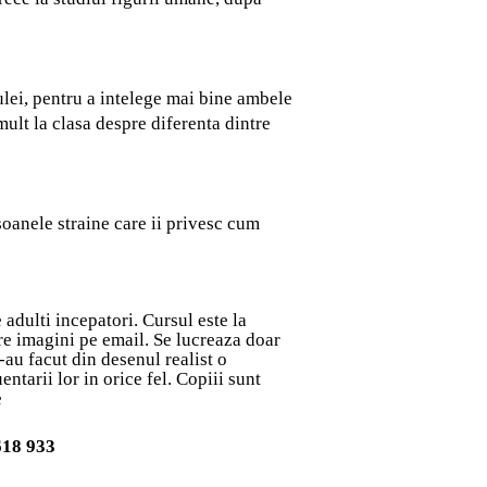
 ulei, pentru a intelege mai bine ambele
mult la clasa despre diferenta dintre
rsoanele straine care ii privesc cum
e adulti incepatori. Cursul este la
ere imagini pe email. Se lucreaza doar
-au facut din desenul realist o
tarii lor in orice fel. Copiii sunt
e
618 933