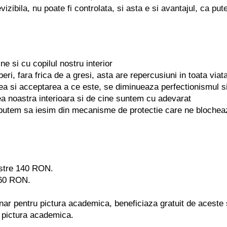
vizibila, nu poate fi controlata, si asta e si avantajul, ca pu
e si cu copilul nostru interior
i, fara frica de a gresi, asta are repercusiuni in toata viat
a si acceptarea a ce este, se diminueaza perfectionismul si
ea noastra interioara si de cine suntem cu adevarat
, putem sa iesim din mecanisme de protectie care ne blochea
astre 140 RON.
 160 RON.
ar pentru pictura academica, beneficiaza gratuit de aceste s
de pictura academica.