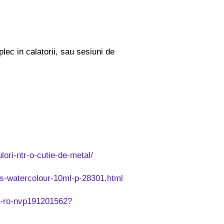
plec in calatorii, sau sesiuni de
ori-ntr-o-cutie-de-metal/
ghts-watercolour-10ml-p-28301.html
ra-ro-nvp191201562?