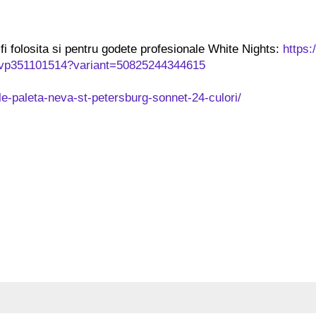
i folosita si pentru godete profesionale White Nights:
https:
-nvp351101514?variant=50825244344615
e-paleta-neva-st-petersburg-sonnet-24-culori/