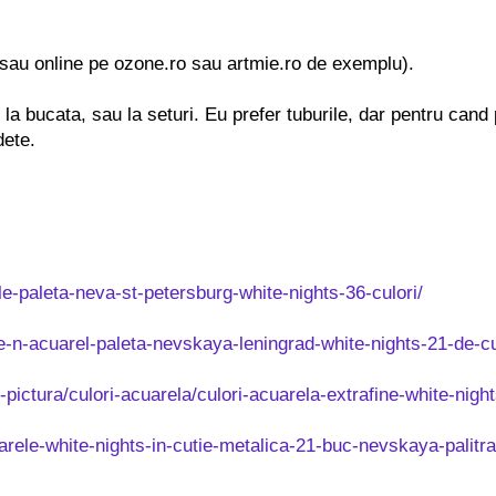
, sau online pe ozone.ro sau artmie.ro de exemplu).
 la bucata, sau la seturi. Eu prefer tuburile, dar pentru cand 
odete.
e-paleta-neva-st-petersburg-white-nights-36-culori/
-n-acuarel-paleta-nevskaya-leningrad-white-nights-21-de-cul
u-pictura/culori-acuarela/culori-acuarela-extrafine-white-ni
uarele-white-nights-in-cutie-metalica-21-buc-nevskaya-palit