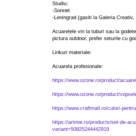
Studiu:
-Sonnet
-Leningrad (gasiti la Galeria Creativ
Acuarelele vin la tuburi sau la godete
pictura outdoor, prefer seturile cu g
Linkuri materiale:
Acuarela profesionale:
https://www.ozone.ro/product/acuarel
https://www.ozone.ro/product/vopsele
https://www.craftmall.ro/culori-pentr
https://artmie.ro/products/set-de-ac
variant=50825244442919